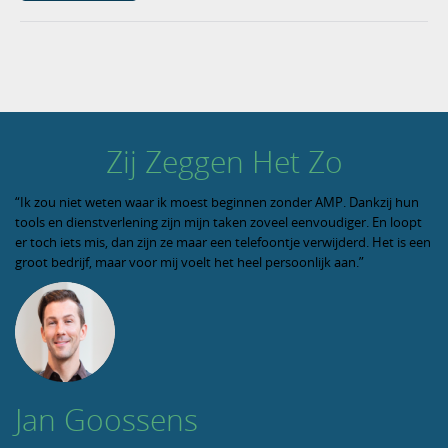
Zij Zeggen Het Zo
“Ik zou niet weten waar ik moest beginnen zonder AMP. Dankzij hun
tools en dienstverlening zijn mijn taken zoveel eenvoudiger. En loopt
er toch iets mis, dan zijn ze maar een telefoontje verwijderd. Het is een
groot bedrijf, maar voor mij voelt het heel persoonlijk aan.”
Jan Goossens